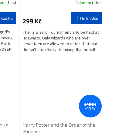
dem
(1 ks)
Skladem
(1 ks)
 košíku
Do košíku
299 Kč
grid's
The Triwizard Tournament is to be held at
leaving
Hogwarts. Only wizards who are over
y Potter
seventeen are allowed to enter - but that
e Death
doesn't stop Harry dreaming that he will
win the...
349 Kč
–14 %
r of
Harry Potter and the Order of the
Phoenix