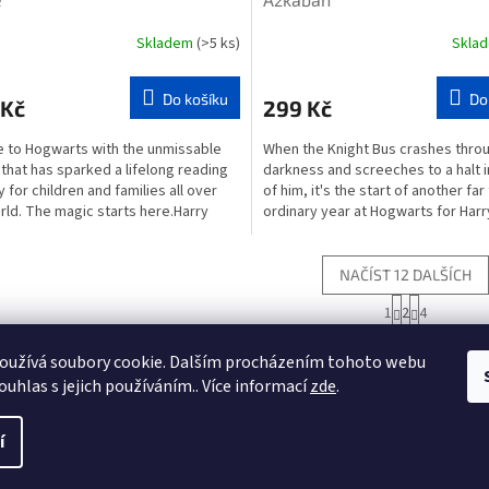
Skladem
(>5 ks)
Skla
Do košíku
Do
 Kč
299 Kč
 to Hogwarts with the unmissable
When the Knight Bus crashes thro
 that has sparked a lifelong reading
darkness and screeches to a halt i
 for children and families all over
of him, it's the start of another fa
rld. The magic starts here.Harry
ordinary year at Hogwarts for Harr
has...
Sirius...
NAČÍST 12 DALŠÍCH
S
1
2
4
O
t
r
v
NAHORU
á
oužívá soubory cookie. Dalším procházením tohoto webu
l
n
á
ouhlas s jejich používáním.. Více informací
zde
.
k
d
o
a
v
í
c
.
á
í
n
p
í