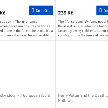
Do košíku
Do
 Kč
239 Kč
rst book in The Inheritance
The fifth screamingly funny novel 
When poor farm boy Eragon finds a
David Walliams, number one bestse
d stone in the forest, he thinks it's a
fastest growing children’s author i
discovery. Perhaps, he will be able to
country. Hot on the heels of bestse
...
Gangsta...
ský slovník / European Word
Harry Potter and the Deathl
Hallows