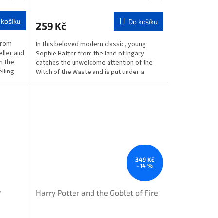
 košíku
Do košíku
259 Kč
from
In this beloved modern classic, young
ller and
Sophie Hatter from the land of Ingary
n the
catches the unwelcome attention of the
lling
Witch of the Waste and is put under a
spell... Deciding she...
349 Kč
–14 %
y
Harry Potter and the Goblet of Fire