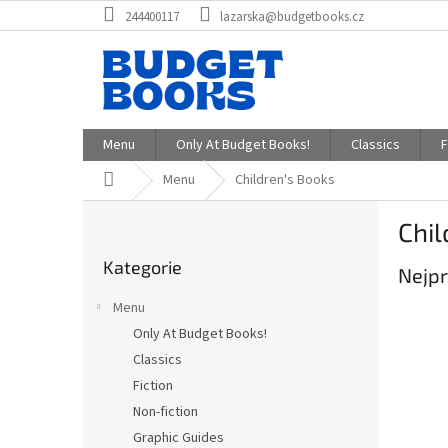
Přejít
244400117
lazarska@budgetbooks.cz
na
obsah
Menu
Only At Budget Books!
Classics
F
Domů
Menu
Children's Books
P
Chil
o
Přeskočit
s
Kategorie
kategorie
Nejpr
t
r
Menu
a
Only At Budget Books!
n
Classics
n
í
Fiction
p
Non-fiction
a
Graphic Guides