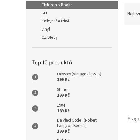
n
Children's Books
Ř
e
a
Art
Nejlev
l
z
Knihy v češtině
e
Vinyl
n
CZ Slevy
í
p
V
r
ý
o
Top 10 produktů
p
d
i
Odyssey (Vintage Classics)
u
s
199 Kč
k
p
t
Stoner
r
199 Kč
ů
o
d
1984
189 Kč
u
Erag
k
Da Vinci Code : (Robert
Langdon Book 2)
t
199 Kč
ů