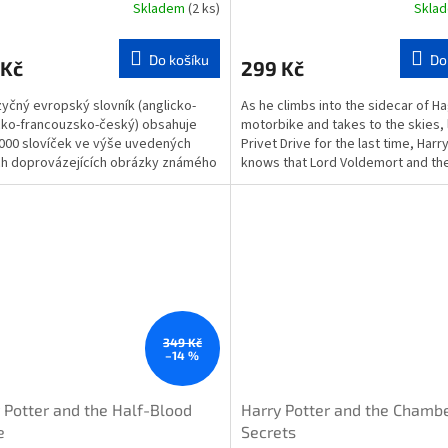
Skladem
(2 ks)
Skla
Do košíku
Do
 Kč
299 Kč
zyčný evropský slovník (anglicko-
As he climbs into the sidecar of Ha
ko-francouzsko-český) obsahuje
motorbike and takes to the skies, 
000 slovíček ve výše uvedených
Privet Drive for the last time, Harr
ch doprovázejících obrázky známého
knows that Lord Voldemort and th
...
Eaters...
349 Kč
–14 %
 Potter and the Half-Blood
Harry Potter and the Chambe
e
Secrets