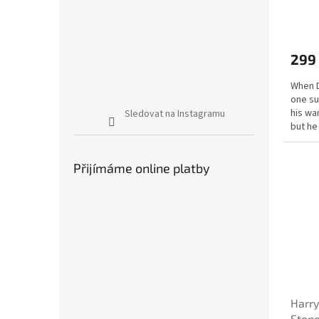
299
When D
one su
his wa
Sledovat na Instagramu
but he
suspici
Přijímáme online platby
Harry
Ston