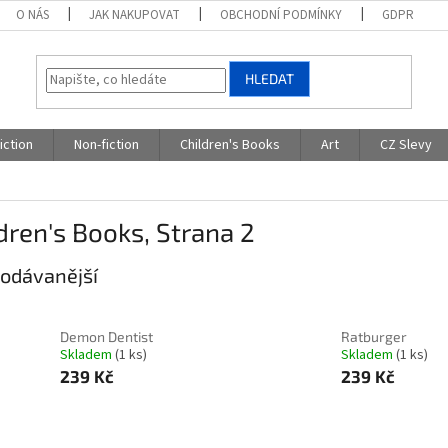
O NÁS
JAK NAKUPOVAT
OBCHODNÍ PODMÍNKY
GDPR
HLEDAT
iction
Non-fiction
Children's Books
Art
CZ Slevy
dren's Books
, Strana 2
odávanější
Demon Dentist
Ratburger
Skladem
(1 ks)
Skladem
(1 ks)
239 Kč
239 Kč