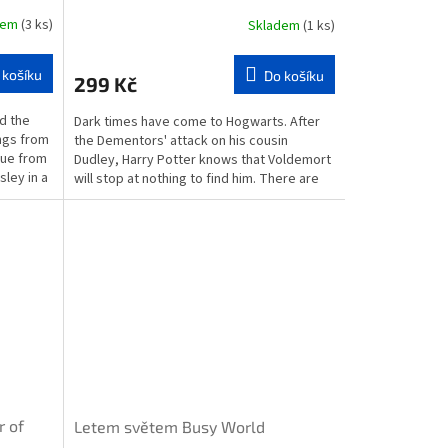
dem
(3 ks)
Skladem
(1 ks)
 košíku
Do košíku
299 Kč
d the
Dark times have come to Hogwarts. After
ngs from
the Dementors' attack on his cousin
cue from
Dudley, Harry Potter knows that Voldemort
sley in a
will stop at nothing to find him. There are
many who deny...
r of
Letem světem Busy World