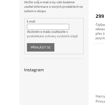
Vložte svůj e-mail a my vám budeme
zasílat informace o nových produktech na
našem e-shopu.
299
E-mail
Čtyřja
němec
Vložením e-mailu souhlasíte s
přes 1
podmínkami ochrany osobních údajů
jazycí
kreslíře
PŘIHLÁSIT SE
Instagram
Harry
Princ