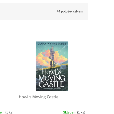
44
položek celkem
Howl's Moving Castle
dem
(1 ks)
Skladem
(1 ks)