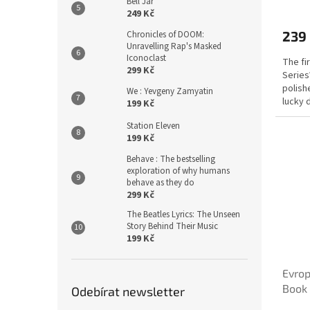
Bell Jar
249 Kč
239
Chronicles of DOOM:
Unravelling Rap's Masked
Iconoclast
The fi
299 Kč
Series
polishe
We : Yevgeny Zamyatin
lucky 
199 Kč
buy his
Station Eleven
199 Kč
Behave : The bestselling
exploration of why humans
behave as they do
299 Kč
The Beatles Lyrics: The Unseen
Story Behind Their Music
199 Kč
Evrop
Book
Odebírat newsletter