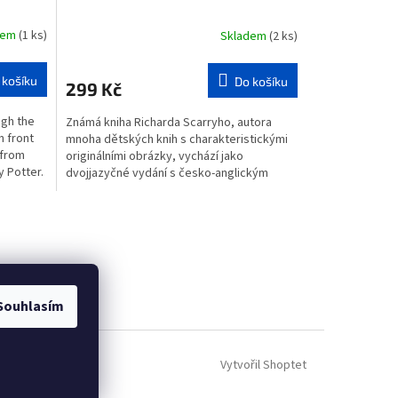
dem
(1 ks)
Skladem
(2 ks)
 košíku
Do košíku
299 Kč
ugh the
Známá kniha Richarda Scarryho, autora
n front
mnoha dětských knih s charakteristickými
r from
originálními obrázky, vychází jako
y Potter.
dvojjazyčné vydání s česko-anglickým
textem pro předškolní a...
Souhlasím
Vytvořil Shoptet