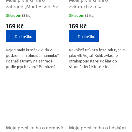
zahradě (Montessori: Svět
zvířatech z lesa
úspěchů)
(Montessori: Svět
Skladem
(3 ks)
Skladem
(1 ks)
úspěchů)
169 Kč
169 Kč
Do košíku
Do košíku
Najde malý krteček Vilda v
Dokážeš utíkat v lese tak rychle
podzemním bludišti maminku?
jako vlk Vojta? Kolik zvládne
Poznáš stromy na zahradě
strakapoud Karel udělat do
podle jejich tvaru? Pomůžeš
stromů děr? Které z lesních
pavoučkovi Hugovi s pletením
zvířat má nejdelší ocas? Cvičení
pavoučí sítě? Kniha dětem na
a hry na základě principů...
základě...
Moje první kniha o domově
Moje první kniha o lidském