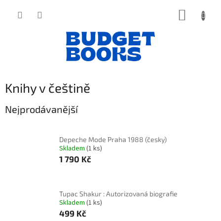
Přejít
NÁKUP
na
obsah
KOŠÍK
Knihy v češtině
Nejprodávanější
Depeche Mode Praha 1988 (česky)
Skladem
(1 ks)
1 790 Kč
Tupac Shakur : Autorizovaná biografie
Skladem
(1 ks)
499 Kč