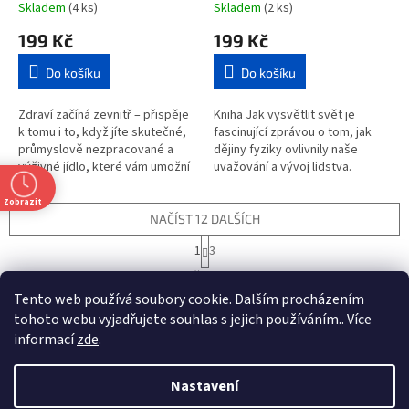
Skladem
(4 ks)
Skladem
(2 ks)
199 Kč
199 Kč
Do košíku
Do košíku
Zdraví začíná zevnitř – přispěje
Kniha Jak vysvětlit svět je
k tomu i to, když jíte skutečné,
fascinující zprávou o tom, jak
průmyslově nezpracované a
dějiny fyziky ovlivnily naše
výživné jídlo, které vám umožní
uvažování a vývoj lidstva.
vést zdravější a aktivnější život.
Nositel Nobelovy ceny za fyziku
Z knihy sester...
Steven Weinberg doprovází...
Zobrazit
NAČÍST 12 DALŠÍCH
S
1
3
t
O
r
33
položek celkem
v
á
Tento web používá soubory cookie. Dalším procházením
l
NAHORU
n
á
tohoto webu vyjadřujete souhlas s jejich používáním.. Více
k
d
o
informací
zde
.
v
Z
a
t
á
c
á
n
Nastavení
í
Vytvořil Shoptet
p
í
p