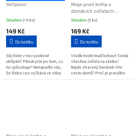
Skřípouni
Moje první kniha o
domácích zvířatech
(Montessori: Svět
Skladem
(>5 ks)
Skladem
(5 ks)
úspěchů)
149 Kč
169 Kč
Do košíku
Do košíku
Slýcháte v noci podivné
V kolik hodin budí kohout Tonda
skřípání? Pátrali jste po tom, co
všechna zvířata na statku?
ho způsobuje? Nenapadlo vás,
Najde ztracený beránek Ota
že třeba cosi vyčkává ve stínu
cestu domů? Proč je prasátko
pod postelí a skrývá se před
Matěj takový nešika? Cvičení a
vašimi zraky, aby… Jednoho...
hry na základě principů...
Moje první kniha o
Moje první kniha o