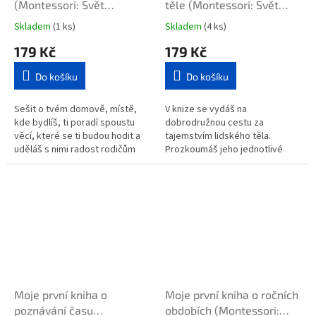
(Montessori: Svět
těle (Montessori: Svět
úspěchů)
úspěchů)
Skladem
(1 ks)
Skladem
(4 ks)
179 Kč
179 Kč
Do košíku
Do košíku
Sešit o tvém domově, místě,
V knize se vydáš na
kde bydlíš, ti poradí spoustu
dobrodružnou cestu za
věcí, které se ti budou hodit a
tajemstvím lidského těla.
uděláš s nimi radost rodičům
Prozkoumáš jeho jednotlivé
nebo babičce či dědovi. Jsou to
části, dozvíš se, jak fungují
každodenní dovednosti a...
třeba naše oči, jaké různé druhy
očí můžeme vidět u...
Moje první kniha o
Moje první kniha o ročních
poznávání času
obdobích (Montessori: