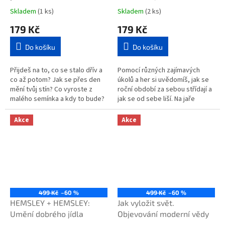
(Montessori: Svět
Svět úspěchů)
Skladem
(1 ks)
Skladem
(2 ks)
úspěchů)
179 Kč
179 Kč
Do košíku
Do košíku
Přijdeš na to, co se stalo dřív a
Pomocí různých zajímavých
co až potom? Jak se přes den
úkolů a her si uvědomíš, jak se
mění tvůj stín? Co vyroste z
roční období za sebou střídají a
malého semínka a kdy to bude?
jak se od sebe liší. Na jaře
Kteří živočichové prospí celou
budeš třeba probouzet zvířata
zimu? Sleduj, jak se...
ze zimního spánku nebo...
Akce
Akce
499 Kč
–60 %
499 Kč
–60 %
HEMSLEY + HEMSLEY:
Jak vyložit svět.
Umění dobrého jídla
Objevování moderní vědy