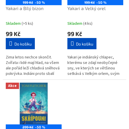
o
199 Kč
–50 %
199 Kč
–50 %
d
Yakari a Bílý bizon
Yakari a Velký orel
u
k
Skladem
(>5 ks)
Skladem
(4 ks)
t
99 Kč
99 Kč
ů
Do košíku
Do košíku
Zima letos nechce skončit.
Yakari je indiánský chlapec,
Zvířata i lidé mají hlad, na všem
kterému se zdají neobyčejné
ale pořád leží chladivá sněhová
sny, ve kterých se většinou
pokrývka. Indiáni proto sbalí
setkává s Velkým orlem, svým
svůj tábor a vydají se na jih
totemovým zvířetem. Ten mu
vstříc bizoním stádům....
doporučí chovat se tak, aby se
Akce
mu co...
299 Kč
–50 %