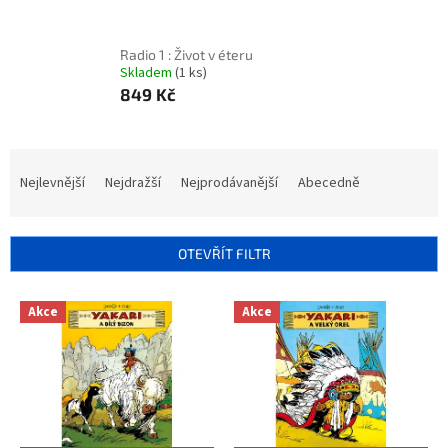
Radio 1 : Život v éteru
Skladem
(1 ks)
849 Kč
Ř
a
Nejlevnější
Nejdražší
Nejprodávanější
Abecedně
z
e
n
OTEVŘÍT FILTR
í
p
V
r
Akce
Akce
ý
o
p
d
i
u
s
k
p
t
r
ů