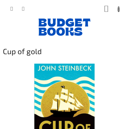
Přejít
NÁKUP
na
obsah
KOŠÍK
Cup of gold