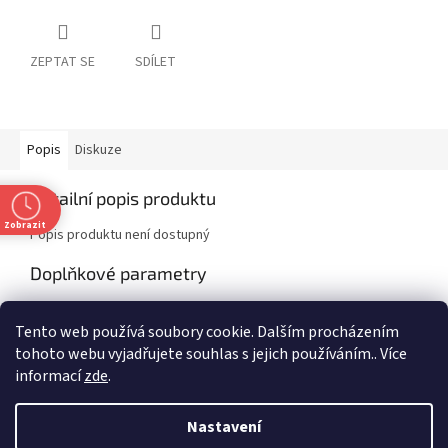
ZEPTAT SE
SDÍLET
Popis
Diskuze
Detailní popis produktu
Zobrazit
Popis produktu není dostupný
Doplňkové parametry
Kategorie
:
Classics
Tento web používá soubory cookie. Dalším procházením
EAN
:
9781648337772
tohoto webu vyjadřujete souhlas s jejich používáním.. Více
informací
zde
.
Z
t
á
Nastavení
Vytvořil Shoptet
p