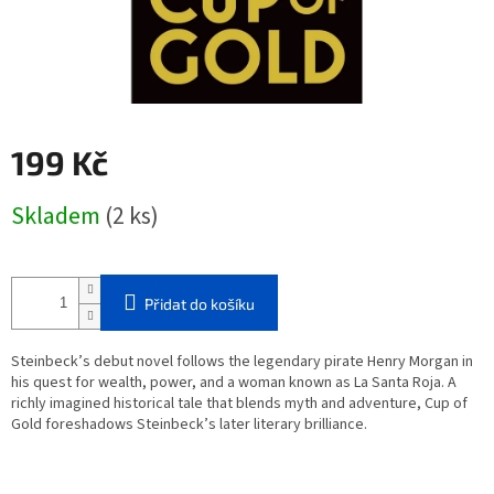
199 Kč
Měrná
Skladem
(2 ks)
cena:
Přidat do košíku
Steinbeck’s debut novel follows the legendary pirate Henry Morgan in
his quest for wealth, power, and a woman known as La Santa Roja. A
richly imagined historical tale that blends myth and adventure, Cup of
Gold foreshadows Steinbeck’s later literary brilliance.