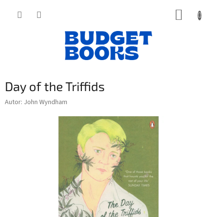
Přejít
NÁKUP
na
obsah
KOŠÍK
Day of the Triffids
Autor: John Wyndham