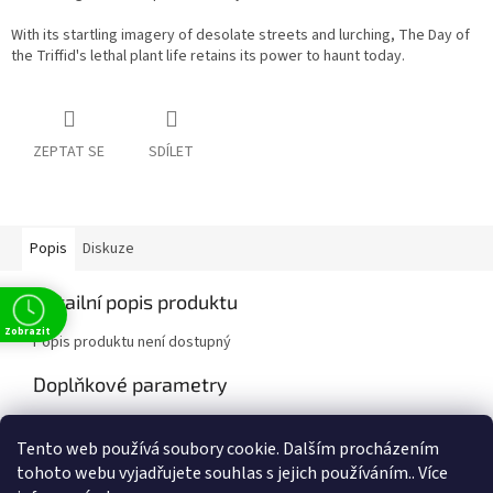
With its startling imagery of desolate streets and lurching, The Day of
the Triffid's lethal plant life retains its power to haunt today.
ZEPTAT SE
SDÍLET
Popis
Diskuze
Detailní popis produktu
Zobrazit
Popis produktu není dostupný
Doplňkové parametry
Kategorie
:
Classics
Tento web používá soubory cookie. Dalším procházením
EAN
:
9780241999790
tohoto webu vyjadřujete souhlas s jejich používáním.. Více