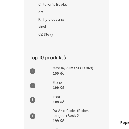
n
Children's Books
e
Art
l
Knihy v češtině
Vinyl
CZ Slevy
Top 10 produktů
Odyssey (Vintage Classics)
199 Kč
Stoner
199 Kč
1984
189 Kč
Da Vinci Code : (Robert
Langdon Book 2)
199 Kč
Popi