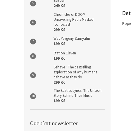
Bell Jar
249 Kč
Det
Chronicles of DOOM:
Unravelling Rap's Masked
Popi
Iconoclast
299 Kč
We : Yevgeny Zamyatin
199 Kč
Station Eleven
199 Kč
Behave : The bestselling
exploration of why humans
behave as they do
299 Kč
The Beatles Lyrics: The Unseen
Story Behind Their Music
199 Kč
Odebírat newsletter