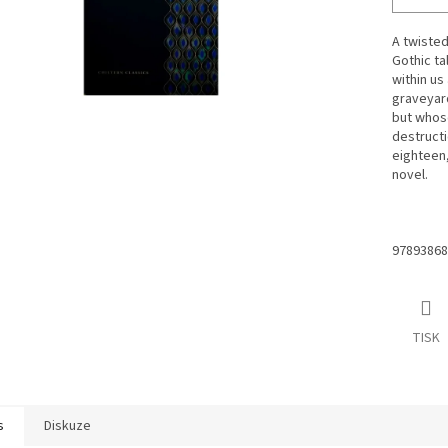
A twisted
Gothic ta
within us 
graveyard
but whos
destructi
eighteen,
novel.
97893868
TISK
s
Diskuze