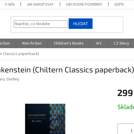
O NÁS
JAK NAKUPOVAT
OBCHODNÍ PODMÍNKY
GDPR
HLEDAT
iction
Non-fiction
Children's Books
Art
CZ Slevy
rn Classics paperback)
kenstein (Chiltern Classics paperback)
ary Shelley
299
Měrná
Skla
cena: