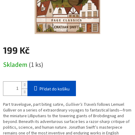
199 Kč
Měrná
Skladem
(1 ks)
cena:
Přidat do košíku
Part travelogue, part biting satire,
Gulliver’s Travels
follows Lemuel
Gulliver on a series of extraordinary voyages to fantastical lands—from
the miniature Lilliputians to the towering giants of Brobdingnag and
beyond. Beneath its adventurous surface lies a razor-sharp critique of
politics, science, and human nature. Jonathan Swift’s masterpiece
remains one of the most inventive and enduring works in English