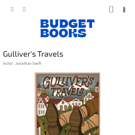
Přejít
NÁKUP
na
obsah
KOŠÍK
Gulliver's Travels
Autor: Jonathan Swift