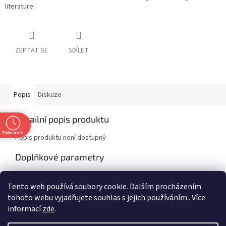
literature.
ZEPTAT SE
SDÍLET
Popis
Diskuze
Detailní popis produktu
Zobrazit
Popis produktu není dostupný
Doplňkové parametry
Kategorie
:
Classics
Tento web používá soubory cookie. Dalším procházením
EAN
:
9781648337796
tohoto webu vyjadřujete souhlas s jejich používáním.. Více
informací
zde
.
Z
t