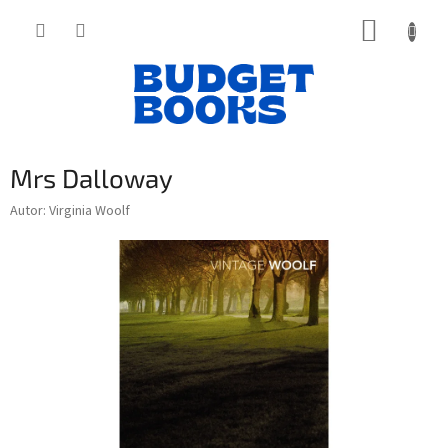
Přejít
NÁKUP
na
obsah
KOŠÍK
Mrs Dalloway
Autor: Virginia Woolf