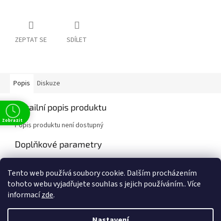
ZEPTAT SE
SDÍLET
Popis
Diskuze
Detailní popis produktu
Zobrazit
Popis produktu není dostupný
Doplňkové parametry
Kategorie
:
Classics
Tento web používá soubory cookie. Dalším procházením
EAN
:
9780099512127
tohoto webu vyjadřujete souhlas s jejich používáním.. Více
informací
zde
.
Z
t
á
Nastavení