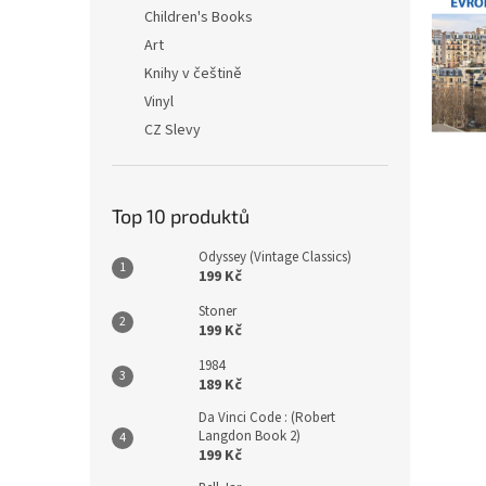
n
Children's Books
e
Art
l
Knihy v češtině
Vinyl
CZ Slevy
Top 10 produktů
Odyssey (Vintage Classics)
199 Kč
Stoner
199 Kč
1984
189 Kč
Da Vinci Code : (Robert
Langdon Book 2)
199 Kč