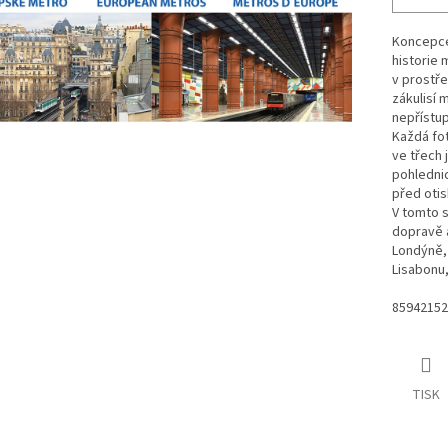
Koncepce
historie 
v prostře
zákulisí 
nepřístu
Každá fot
ve třech 
pohlednic
před otis
V tomto s
dopravě a
Londýně, 
Lisabonu,
85942152
TISK