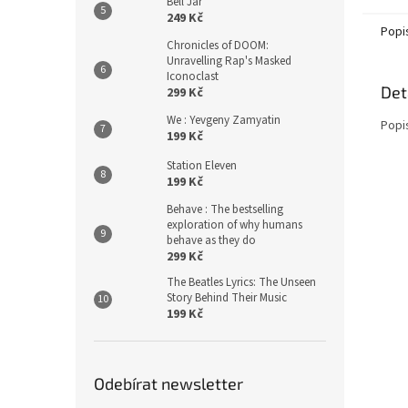
Bell Jar
249 Kč
Popi
Chronicles of DOOM:
Unravelling Rap's Masked
Iconoclast
Det
299 Kč
We : Yevgeny Zamyatin
Popi
199 Kč
Station Eleven
199 Kč
Behave : The bestselling
exploration of why humans
behave as they do
299 Kč
The Beatles Lyrics: The Unseen
Story Behind Their Music
199 Kč
Odebírat newsletter