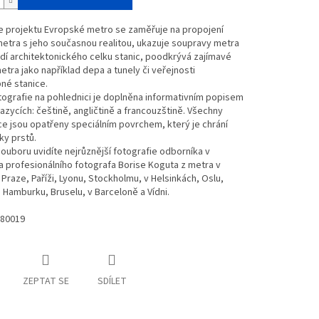
 projektu Evropské metro se zaměřuje na propojení
metra s jeho současnou realitou, ukazuje soupravy metra
dí architektonického celku stanic, poodkrývá zajímavé
metra jako například depa a tunely či veřejnosti
pné stanice.
ografie na pohlednici je doplněna informativním popisem
jazycích: češtině, angličtině a francouzštině. Všechny
e jsou opatřeny speciálním povrchem, který je chrání
ky prstů.
ouboru uvidíte nejrůznější fotografie odborníka v
 profesionálního fotografa Borise Koguta z metra v
Praze, Paříži, Lyonu, Stockholmu, v Helsinkách, Oslu,
 Hamburku, Bruselu, v Barceloně a Vídni.
80019
ZEPTAT SE
SDÍLET