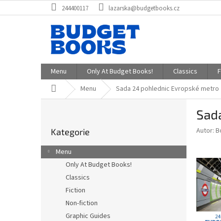
Přejít
244400117
lazarska@budgetbooks.cz
na
obsah
Menu
Only At Budget Books!
Classics
F
Domů
Menu
Sada 24 pohlednic Evropské metro
P
Sad
o
Přeskočit
s
Autor: B
Kategorie
kategorie
t
r
Menu
a
Only At Budget Books!
n
Classics
n
í
Fiction
p
Non-fiction
a
Graphic Guides