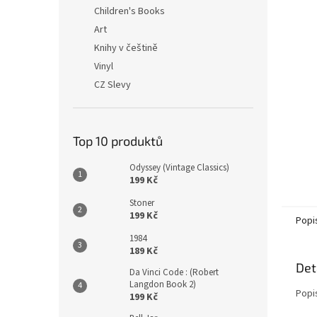
n
Children's Books
e
Art
l
Knihy v češtině
Vinyl
CZ Slevy
Top 10 produktů
Odyssey (Vintage Classics)
199 Kč
Stoner
199 Kč
Popi
1984
189 Kč
Det
Da Vinci Code : (Robert
Langdon Book 2)
Popi
199 Kč