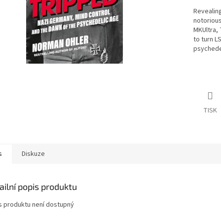
Revealing
notoriou
MKUltra,
to turn L
psychede
TISK
s
Diskuze
ailní popis produktu
s produktu není dostupný