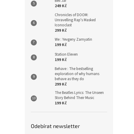
Bell Jar
249 Kč
Chronicles of DOOM:
Unravelling Rap's Masked
Iconoclast
299 Kč
We : Yevgeny Zamyatin
199 Kč
Station Eleven
199 Kč
Behave : The bestselling
exploration of why humans
behave as they do
299 Kč
The Beatles Lyrics: The Unseen
Story Behind Their Music
199 Kč
Odebírat newsletter