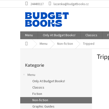
Přejít
244400117
lazarska@budgetbooks.cz
na
obsah
Menu
Only At Budget Books!
Classics
F
Domů
Menu
Non-fiction
Tripped
P
Tri
o
Přeskočit
s
Kategorie
kategorie
t
r
Menu
a
Only At Budget Books!
n
Classics
n
í
Fiction
p
Non-fiction
a
Graphic Guides