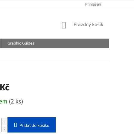
Přihlášení
NÁKUPNÍ
Prázdný košík
KOŠÍK
Graphic Guides
 Kč
dem
(2 ks)
Přidat do košíku