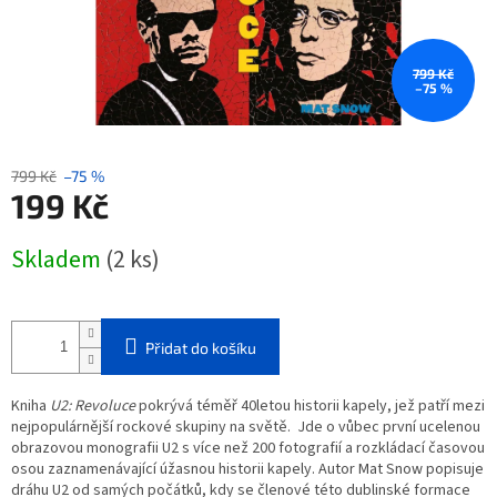
799 Kč
–75 %
799 Kč
–75 %
199 Kč
Měrná
Skladem
(2 ks)
cena:
Přidat do košíku
Kniha
U2: Revoluce
pokrývá téměř 40letou historii kapely, jež patří mezi
nejpopulárnější rockové skupiny na světě. Jde o vůbec první ucelenou
obrazovou monografii U2 s více než 200 fotografií a rozkládací časovou
osou zaznamenávající úžasnou historii kapely. Autor Mat Snow popisuje
dráhu U2 od samých počátků, kdy se členové této dublinské formace