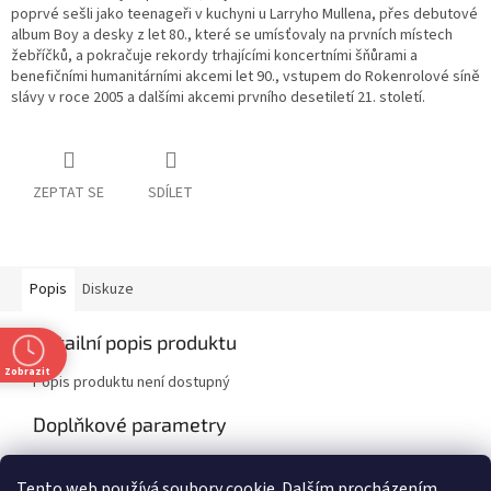
poprvé sešli jako teenageři v kuchyni u Larryho Mullena, přes debutové
album Boy a desky z let 80., které se umísťovaly na prvních místech
žebříčků, a pokračuje rekordy trhajícími koncertními šňůrami a
benefičními humanitárními akcemi let 90., vstupem do Rokenrolové síně
slávy v roce 2005 a dalšími akcemi prvního desetiletí 21. století.
ZEPTAT SE
SDÍLET
Popis
Diskuze
Detailní popis produktu
Zobrazit
Popis produktu není dostupný
Doplňkové parametry
Kategorie
:
CZ Slevy
Tento web používá soubory cookie. Dalším procházením