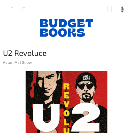
Přejít
NÁKUP
na
obsah
KOŠÍK
U2 Revoluce
Autor: Mat Snow