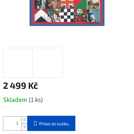
2 499 Kč
Měrná
Skladem
(1 ks)
cena:
Přidat do košíku