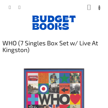
Přejít
NÁKUP
na
obsah
KOŠÍK
WHO (7 Singles Box Set w/ Live At
Kingston)