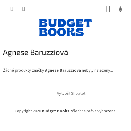
Přejít
NÁKUP
na
obsah
KOŠÍK
Agnese Baruzziová
Žádné produkty značky
Agnese Baruzziová
nebyly nalezeny...
Z
á
Vytvořil Shoptet
p
a
t
Copyright 2026
Budget Books
. Všechna práva vyhrazena.
í