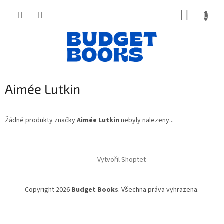
Přejít
NÁKUP
na
obsah
KOŠÍK
Aimée Lutkin
Žádné produkty značky
Aimée Lutkin
nebyly nalezeny...
Z
á
Vytvořil Shoptet
p
a
t
Copyright 2026
Budget Books
. Všechna práva vyhrazena.
í