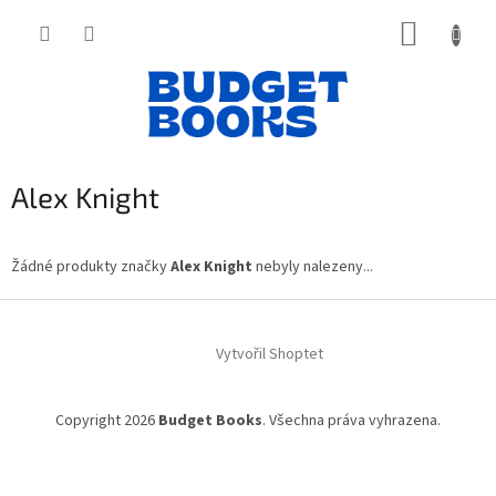
Přejít
NÁKUP
na
obsah
KOŠÍK
Alex Knight
Žádné produkty značky
Alex Knight
nebyly nalezeny...
Z
á
Vytvořil Shoptet
p
a
t
Copyright 2026
Budget Books
. Všechna práva vyhrazena.
í