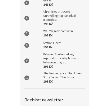
Bell Jar
249 Kč
Chronicles of DOOM:
Unravelling Rap's Masked
Iconoclast
299 Kč
We : Yevgeny Zamyatin
199 Kč
Station Eleven
199 Kč
Behave : The bestselling
exploration of why humans
behave as they do
299 Kč
The Beatles Lyrics: The Unseen
Story Behind Their Music
199 Kč
Odebírat newsletter