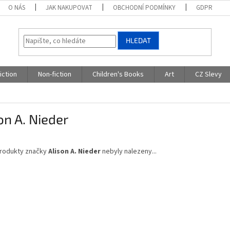
O NÁS
JAK NAKUPOVAT
OBCHODNÍ PODMÍNKY
GDPR
HLEDAT
iction
Non-fiction
Children's Books
Art
CZ Slevy
on A. Nieder
rodukty značky
Alison A. Nieder
nebyly nalezeny...