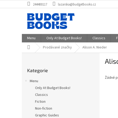
Přejít
244400117
lazarska@budgetbooks.cz
na
obsah
Menu
Only At Budget Books!
Classics
F
Domů
Prodávané značky
Alison A. Nieder
P
Alis
o
Přeskočit
s
Kategorie
kategorie
t
Žádné p
r
Menu
a
Only At Budget Books!
n
Classics
n
í
Fiction
p
Non-fiction
a
Graphic Guides