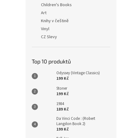
n
Children's Books
e
Art
l
Knihy v češtině
Vinyl
CZ Slevy
Top 10 produktů
Odyssey (Vintage Classics)
199 Kč
Stoner
199 Kč
1984
189 Kč
Da Vinci Code : (Robert
Langdon Book 2)
199 Kč