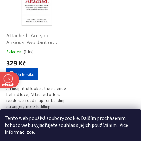
i
r
s
o
p
d
r
u
o
k
d
t
Attached : Are you
u
ů
Anxious, Avoidant or
k
Secure? How the science
Skladem
(1 ks)
t
of adult attachment can
329 Kč
ů
help you find - and keep -
love
Do košíku
Zobrazit
An insightful look at the science
behind love, Attached offers
readers a road map for building
stronger, more fulfilling
connections.Is there a science
Tento web používá soubory cookie. Dalším procházením
to love? In this...
1
položek celkem
O
tohoto webu vyjadřujete souhlas s jejich používáním.. Více
v
informací
zde
.
l
Z
t