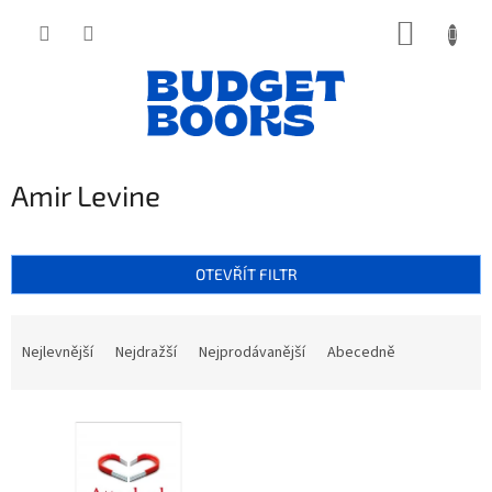
Přejít
NÁKUP
na
obsah
KOŠÍK
Amir Levine
OTEVŘÍT FILTR
Ř
a
Nejlevnější
Nejdražší
Nejprodávanější
Abecedně
z
e
V
n
ý
í
p
p