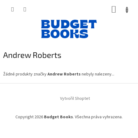
Přejít
NÁKUP
na
obsah
KOŠÍK
Andrew Roberts
Žádné produkty značky
Andrew Roberts
nebyly nalezeny...
Z
á
Vytvořil Shoptet
p
a
t
Copyright 2026
Budget Books
. Všechna práva vyhrazena.
í