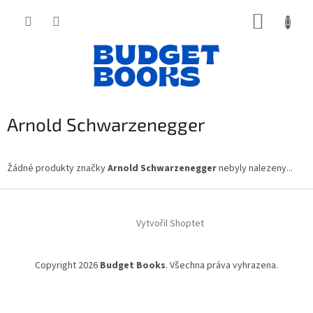
Přejít
NÁKUP
na
obsah
KOŠÍK
Arnold Schwarzenegger
Žádné produkty značky
Arnold Schwarzenegger
nebyly nalezeny...
Z
á
Vytvořil Shoptet
p
a
t
Copyright 2026
Budget Books
. Všechna práva vyhrazena.
í