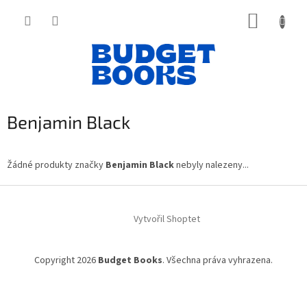
Přejít
NÁKUP
na
obsah
KOŠÍK
Benjamin Black
Žádné produkty značky
Benjamin Black
nebyly nalezeny...
Z
á
Vytvořil Shoptet
p
a
t
Copyright 2026
Budget Books
. Všechna práva vyhrazena.
í