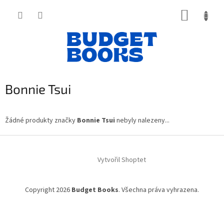
Přejít
NÁKUP
na
obsah
KOŠÍK
Bonnie Tsui
Žádné produkty značky
Bonnie Tsui
nebyly nalezeny...
Z
á
Vytvořil Shoptet
p
a
t
Copyright 2026
Budget Books
. Všechna práva vyhrazena.
í