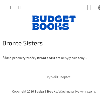
Přejít
NÁKUP
na
obsah
KOŠÍK
Bronte Sisters
Žádné produkty značky
Bronte Sisters
nebyly nalezeny...
Z
á
Vytvořil Shoptet
p
a
t
Copyright 2026
Budget Books
. Všechna práva vyhrazena.
í