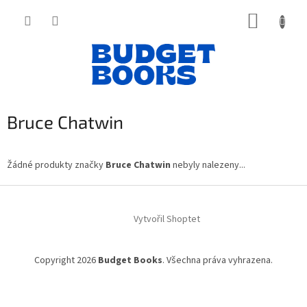
Přejít
NÁKUP
na
obsah
KOŠÍK
Bruce Chatwin
Žádné produkty značky
Bruce Chatwin
nebyly nalezeny...
Z
á
Vytvořil Shoptet
p
a
t
Copyright 2026
Budget Books
. Všechna práva vyhrazena.
í