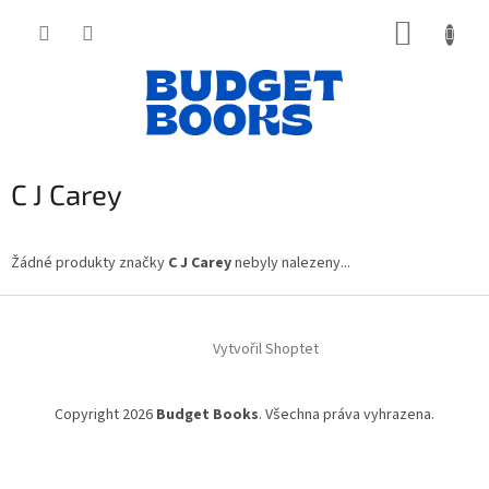
Přejít
NÁKUP
na
obsah
KOŠÍK
C J Carey
Žádné produkty značky
C J Carey
nebyly nalezeny...
Z
á
Vytvořil Shoptet
p
a
t
Copyright 2026
Budget Books
. Všechna práva vyhrazena.
í