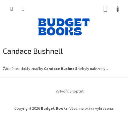
Přejít
NÁKUP
na
obsah
KOŠÍK
Candace Bushnell
Žádné produkty značky
Candace Bushnell
nebyly nalezeny...
Z
á
Vytvořil Shoptet
p
a
t
Copyright 2026
Budget Books
. Všechna práva vyhrazena.
í