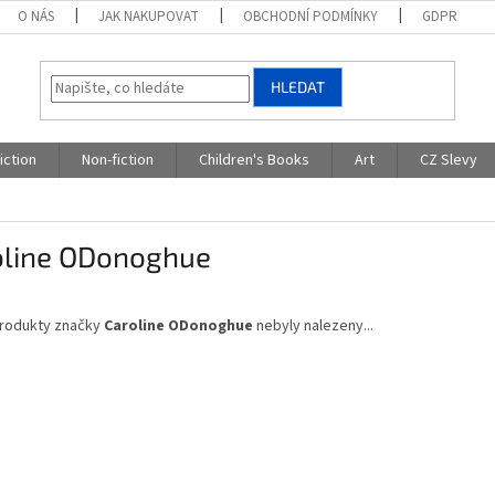
O NÁS
JAK NAKUPOVAT
OBCHODNÍ PODMÍNKY
GDPR
HLEDAT
iction
Non-fiction
Children's Books
Art
CZ Slevy
oline ODonoghue
rodukty značky
Caroline ODonoghue
nebyly nalezeny...