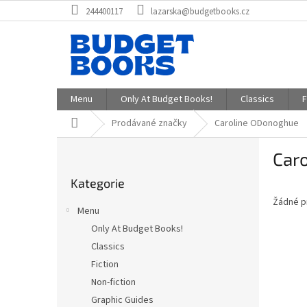
Přejít
244400117
lazarska@budgetbooks.cz
na
obsah
Menu
Only At Budget Books!
Classics
F
Domů
Prodávané značky
Caroline ODonoghue
P
Car
o
Přeskočit
s
Kategorie
kategorie
t
Žádné p
r
Menu
a
Only At Budget Books!
n
Classics
n
í
Fiction
p
Non-fiction
a
Graphic Guides