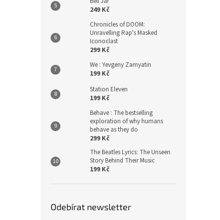
Bell Jar
249 Kč
Chronicles of DOOM:
Unravelling Rap's Masked
Iconoclast
299 Kč
We : Yevgeny Zamyatin
199 Kč
Station Eleven
199 Kč
Behave : The bestselling
exploration of why humans
behave as they do
299 Kč
The Beatles Lyrics: The Unseen
Story Behind Their Music
199 Kč
Odebírat newsletter