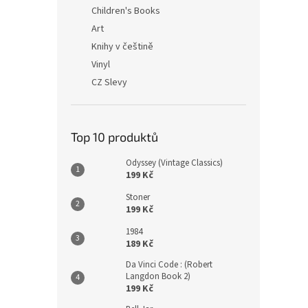
n
Children's Books
e
Art
l
Knihy v češtině
Vinyl
CZ Slevy
Top 10 produktů
Odyssey (Vintage Classics)
199 Kč
Stoner
199 Kč
1984
189 Kč
Da Vinci Code : (Robert
Langdon Book 2)
199 Kč