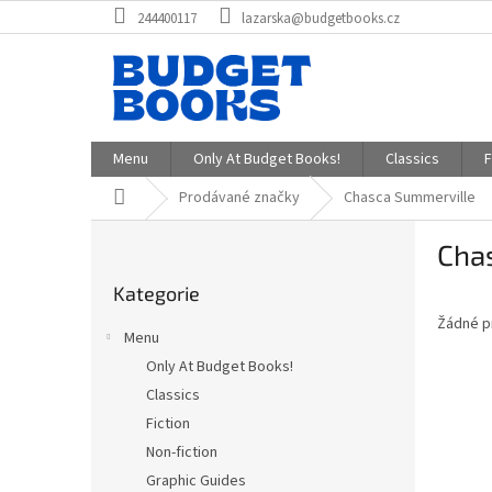
Přejít
244400117
lazarska@budgetbooks.cz
na
obsah
Menu
Only At Budget Books!
Classics
F
Domů
Prodávané značky
Chasca Summerville
P
Cha
o
Přeskočit
s
Kategorie
kategorie
t
Žádné p
r
Menu
a
Only At Budget Books!
n
Classics
n
í
Fiction
p
Non-fiction
a
Graphic Guides