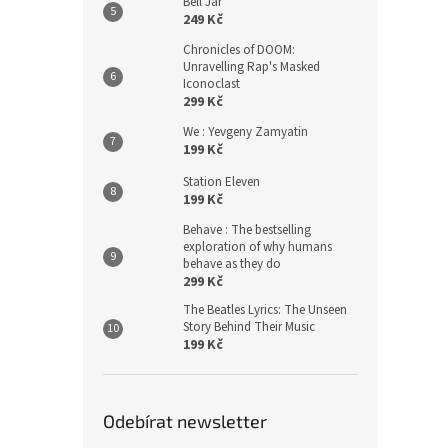
Bell Jar
249 Kč
Chronicles of DOOM:
Unravelling Rap's Masked
Iconoclast
299 Kč
We : Yevgeny Zamyatin
199 Kč
Station Eleven
199 Kč
Behave : The bestselling
exploration of why humans
behave as they do
299 Kč
The Beatles Lyrics: The Unseen
Story Behind Their Music
199 Kč
Odebírat newsletter