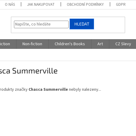
O NÁS
JAK NAKUPOVAT
OBCHODNÍ PODMÍNKY
GDPR
HLEDAT
iction
Non-fiction
Children's Books
Art
CZ Slevy
sca Summerville
rodukty značky
Chasca Summerville
nebyly nalezeny...