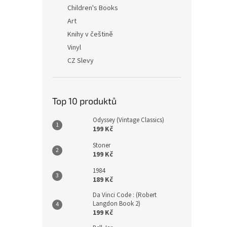
n
Children's Books
e
Art
l
Knihy v češtině
Vinyl
CZ Slevy
Top 10 produktů
Odyssey (Vintage Classics)
199 Kč
Stoner
199 Kč
1984
189 Kč
Da Vinci Code : (Robert
Langdon Book 2)
199 Kč