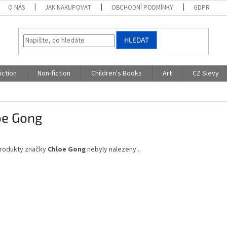
O NÁS
JAK NAKUPOVAT
OBCHODNÍ PODMÍNKY
GDPR
HLEDAT
iction
Non-fiction
Children's Books
Art
CZ Slevy
oe Gong
rodukty značky
Chloe Gong
nebyly nalezeny...