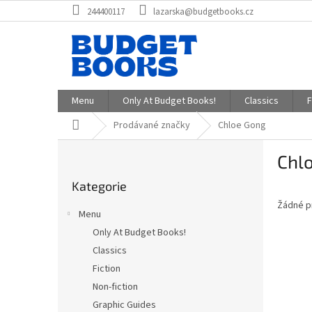
Přejít
244400117
lazarska@budgetbooks.cz
na
obsah
Menu
Only At Budget Books!
Classics
F
Domů
Prodávané značky
Chloe Gong
P
Chl
o
Přeskočit
s
Kategorie
kategorie
t
Žádné p
r
Menu
a
Only At Budget Books!
n
Classics
n
í
Fiction
p
Non-fiction
a
Graphic Guides