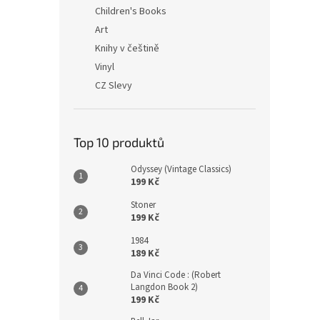
n
Children's Books
e
Art
l
Knihy v češtině
Vinyl
CZ Slevy
Top 10 produktů
Odyssey (Vintage Classics)
199 Kč
Stoner
199 Kč
1984
189 Kč
Da Vinci Code : (Robert
Langdon Book 2)
199 Kč