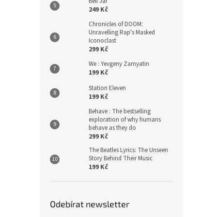
Bell Jar
249 Kč
Chronicles of DOOM:
Unravelling Rap's Masked
Iconoclast
299 Kč
We : Yevgeny Zamyatin
199 Kč
Station Eleven
199 Kč
Behave : The bestselling
exploration of why humans
behave as they do
299 Kč
The Beatles Lyrics: The Unseen
Story Behind Their Music
199 Kč
Odebírat newsletter