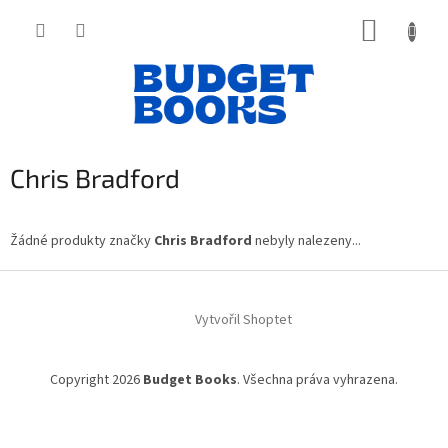
Přejít
NÁKUP
na
obsah
KOŠÍK
Chris Bradford
Žádné produkty značky
Chris Bradford
nebyly nalezeny...
Z
á
Vytvořil Shoptet
p
a
t
Copyright 2026
Budget Books
. Všechna práva vyhrazena.
í