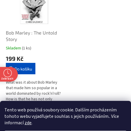
i
r
s
o
p
d
r
u
o
k
d
t
Bob Marley : The Untold
u
ů
Story
k
Skladem
(1 ks)
t
199 Kč
ů
Do košíku
Zobrazit
What was it about Bob Marley
that made him so popular in a
world dominated by rock'n'roll?
How is that he has not only
remained the single most
Tento web používá soubory cookie. Dalším procházením
successful reggae artist ever,
1
položek celkem
O
but...
tohoto webu vyjadřujete souhlas s jejich používáním.. Více
v
informací
zde
.
l
Z
t