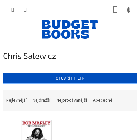
Přejít
NÁKUP
na
obsah
KOŠÍK
Chris Salewicz
OTEVŘÍT FILTR
Ř
a
Nejlevnější
Nejdražší
Nejprodávanější
Abecedně
z
e
V
n
ý
í
p
p