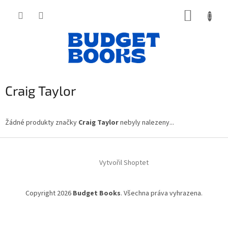
Přejít
NÁKUP
na
obsah
KOŠÍK
Craig Taylor
Žádné produkty značky
Craig Taylor
nebyly nalezeny...
Z
á
Vytvořil Shoptet
p
a
t
Copyright 2026
Budget Books
. Všechna práva vyhrazena.
í