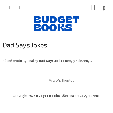
Přejít
NÁKUP
na
obsah
KOŠÍK
Dad Says Jokes
Žádné produkty značky
Dad Says Jokes
nebyly nalezeny...
Z
á
Vytvořil Shoptet
p
a
t
Copyright 2026
Budget Books
. Všechna práva vyhrazena.
í