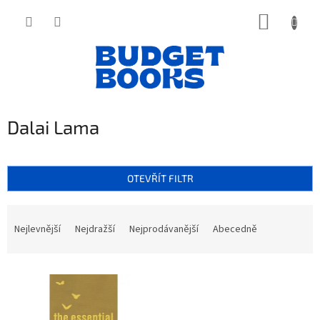
Přejít
NÁKUP
na
obsah
KOŠÍK
Dalai Lama
OTEVŘÍT FILTR
Ř
a
Nejlevnější
Nejdražší
Nejprodávanější
Abecedně
z
e
V
n
ý
í
p
p