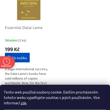
i
r
s
o
p
d
r
u
o
k
d
t
Essential Dalai Lama
u
ů
k
Skladem
(1 ks)
t
199 Kč
ů
Do košíku
Zobrazit
A huge international success,
the Dalai Lama's books have
sold millions of copies
worldwide. Now, for the first
time, this inspirational new book
Tento web používá soubory cookie. Dalším procházením
brings together the Dalai...
1
položek celkem
O
tohoto webu vyjadřujete souhlas s jejich používáním.. Více
v
informací
zde
.
l
Z
t