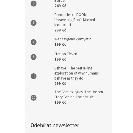
Bell Jar
249 Kč
Chronicles of DOOM:
Unravelling Rap's Masked
Iconoclast
299 Kč
We : Yevgeny Zamyatin
199 Kč
Station Eleven
199 Kč
Behave : The bestselling
exploration of why humans
behave as they do
299 Kč
The Beatles Lyrics: The Unseen
Story Behind Their Music
199 Kč
Odebírat newsletter