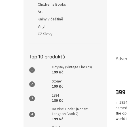
n
ý
í
Children's Books
e
p
p
Art
l
i
r
Knihy v češtině
s
o
Vinyl
p
d
CZ Slevy
r
u
o
k
d
t
u
ů
Top 10 produktů
Adven
k
t
Odyssey (Vintage Classics)
ů
199 Kč
Stoner
199 Kč
399
1984
189 Kč
In 195
named 
Da Vinci Code : (Robert
the opp
Langdon Book 2)
world 
199 Kč
London