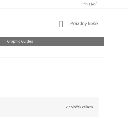
Přihlášení
NÁKUPNÍ
Prázdný košík
KOŠÍK
Graphic Guides
2
položek celkem