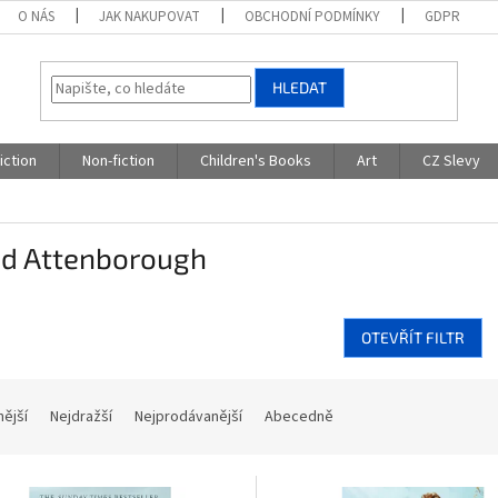
O NÁS
JAK NAKUPOVAT
OBCHODNÍ PODMÍNKY
GDPR
HLEDAT
iction
Non-fiction
Children's Books
Art
CZ Slevy
id Attenborough
OTEVŘÍT FILTR
nější
Nejdražší
Nejprodávanější
Abecedně