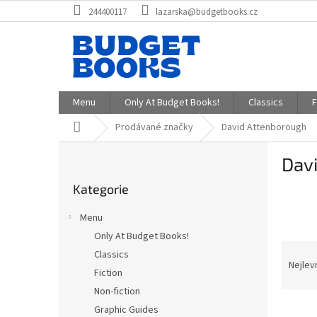
Přejít
244400117
lazarska@budgetbooks.cz
na
obsah
Menu
Only At Budget Books!
Classics
F
Domů
Prodávané značky
David Attenborough
P
Dav
o
Přeskočit
s
Kategorie
kategorie
t
r
Menu
a
Only At Budget Books!
n
Ř
Classics
n
a
Nejlev
í
Fiction
z
p
Non-fiction
e
a
V
n
Graphic Guides