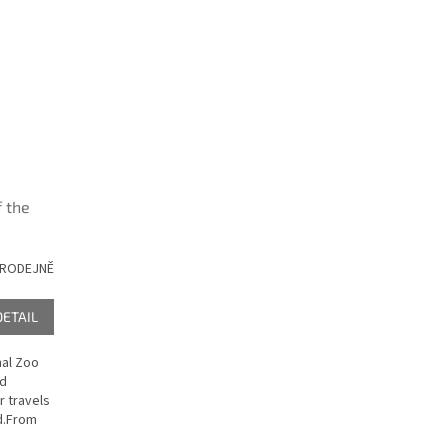
f the
PRODEJNĚ
DETAIL
nal Zoo
id
 travels
ld.From