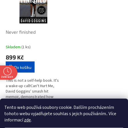
i
r
s
o
p
d
r
u
o
k
d
t
Never finished
u
ů
k
Skladem
(1 ks)
t
899 Kč
ů
Do košíku
Zobrazit
This is not a self-help book. It's
a wake-up call!Can't Hurt Me,
David Goggins' smash hit
memoir, demonstrated how
much untapped ability we all
Tento web používá soubory cookie. Dalším procházením
have but was merely an...
1
položek celkem
O
tohoto webu vyjadřujete souhlas s jejich používáním.. Více
v
informací
zde
.
l
Z
t