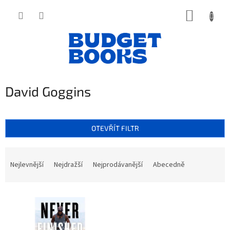
Přejít
NÁKUP
na
obsah
KOŠÍK
David Goggins
OTEVŘÍT FILTR
Ř
a
Nejlevnější
Nejdražší
Nejprodávanější
Abecedně
z
e
V
n
ý
í
p
p