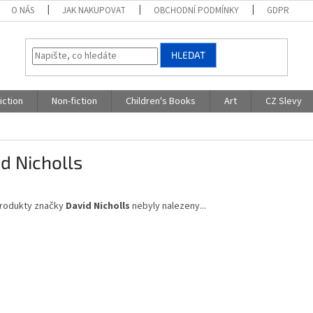
O NÁS
JAK NAKUPOVAT
OBCHODNÍ PODMÍNKY
GDPR
HLEDAT
iction
Non-fiction
Children's Books
Art
CZ Slevy
d Nicholls
rodukty značky
David Nicholls
nebyly nalezeny...