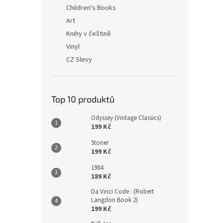
n
Children's Books
e
Art
l
Knihy v češtině
Vinyl
CZ Slevy
Top 10 produktů
Odyssey (Vintage Classics)
199 Kč
Stoner
199 Kč
1984
189 Kč
Da Vinci Code : (Robert
Langdon Book 2)
199 Kč