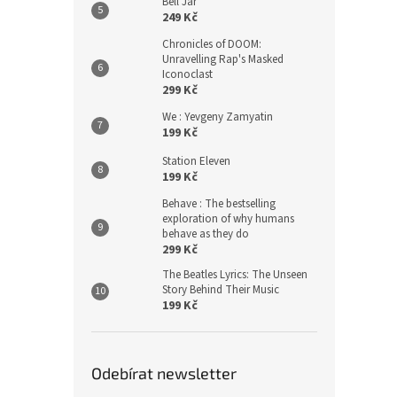
Bell Jar
249 Kč
Chronicles of DOOM:
Unravelling Rap's Masked
Iconoclast
299 Kč
We : Yevgeny Zamyatin
199 Kč
Station Eleven
199 Kč
Behave : The bestselling
exploration of why humans
behave as they do
299 Kč
The Beatles Lyrics: The Unseen
Story Behind Their Music
199 Kč
Odebírat newsletter