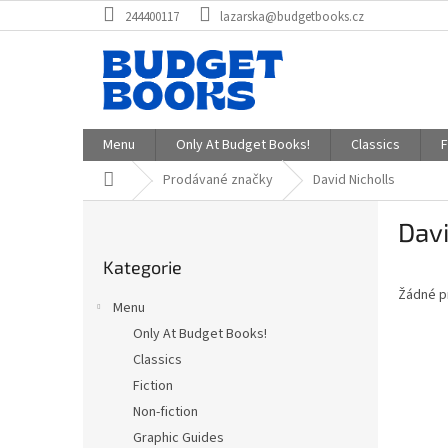
Přejít
244400117
lazarska@budgetbooks.cz
na
obsah
Menu
Only At Budget Books!
Classics
F
Domů
Prodávané značky
David Nicholls
P
Davi
o
Přeskočit
s
Kategorie
kategorie
t
Žádné p
r
Menu
a
Only At Budget Books!
n
Classics
n
í
Fiction
p
Non-fiction
a
Graphic Guides