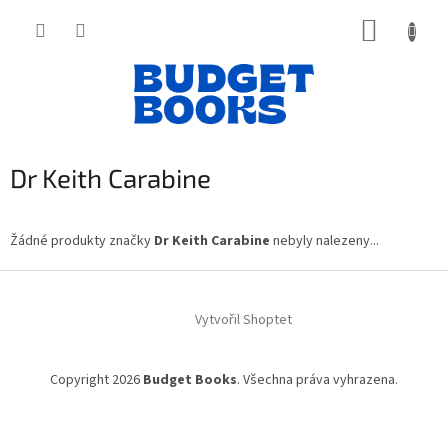
Přejít
NÁKUP
na
obsah
KOŠÍK
Dr Keith Carabine
Žádné produkty značky
Dr Keith Carabine
nebyly nalezeny...
Z
á
Vytvořil Shoptet
p
a
t
Copyright 2026
Budget Books
. Všechna práva vyhrazena.
í