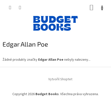
Přejít
NÁKUP
na
obsah
KOŠÍK
Edgar Allan Poe
Žádné produkty značky
Edgar Allan Poe
nebyly nalezeny...
Z
á
Vytvořil Shoptet
p
a
t
Copyright 2026
Budget Books
. Všechna práva vyhrazena.
í