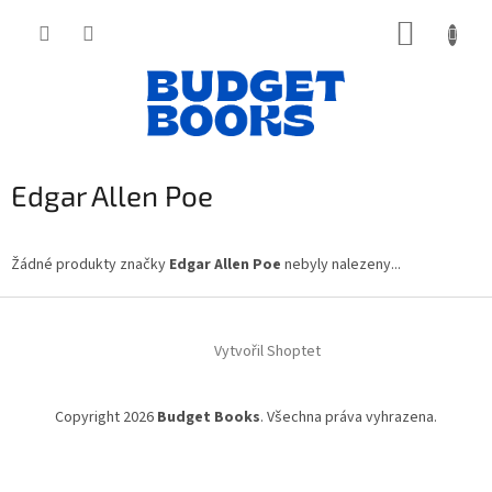
Přejít
NÁKUP
na
obsah
KOŠÍK
Edgar Allen Poe
Žádné produkty značky
Edgar Allen Poe
nebyly nalezeny...
Z
á
Vytvořil Shoptet
p
a
t
Copyright 2026
Budget Books
. Všechna práva vyhrazena.
í