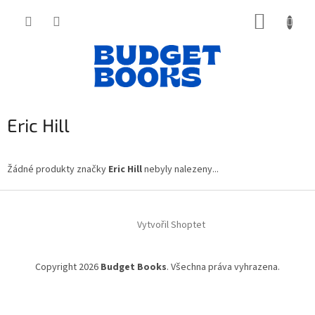
Přejít
NÁKUP
na
obsah
KOŠÍK
Eric Hill
Žádné produkty značky
Eric Hill
nebyly nalezeny...
Z
á
Vytvořil Shoptet
p
a
t
Copyright 2026
Budget Books
. Všechna práva vyhrazena.
í