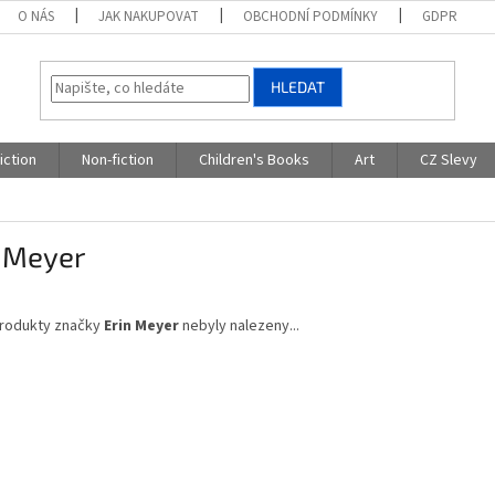
O NÁS
JAK NAKUPOVAT
OBCHODNÍ PODMÍNKY
GDPR
HLEDAT
iction
Non-fiction
Children's Books
Art
CZ Slevy
n Meyer
rodukty značky
Erin Meyer
nebyly nalezeny...