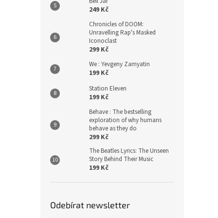
Bell Jar
249 Kč
Chronicles of DOOM:
Unravelling Rap's Masked
Iconoclast
299 Kč
We : Yevgeny Zamyatin
199 Kč
Station Eleven
199 Kč
Behave : The bestselling
exploration of why humans
behave as they do
299 Kč
The Beatles Lyrics: The Unseen
Story Behind Their Music
199 Kč
Odebírat newsletter