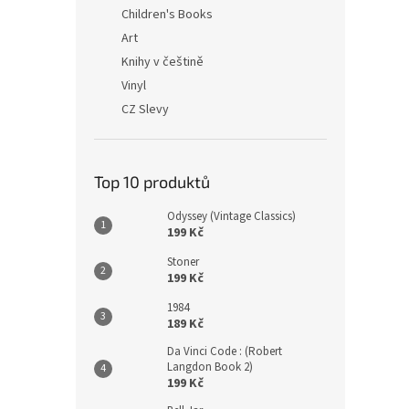
n
Children's Books
e
Art
l
Knihy v češtině
Vinyl
CZ Slevy
Top 10 produktů
Odyssey (Vintage Classics)
199 Kč
Stoner
199 Kč
1984
189 Kč
Da Vinci Code : (Robert
Langdon Book 2)
199 Kč