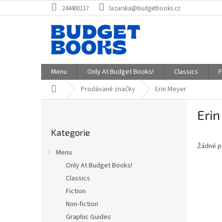
Přejít
244400117
lazarska@budgetbooks.cz
na
obsah
Menu
Only At Budget Books!
Classics
F
Domů
Prodávané značky
Erin Meyer
P
Eri
o
Přeskočit
s
Kategorie
kategorie
t
Žádné p
r
Menu
a
Only At Budget Books!
n
Classics
n
í
Fiction
p
Non-fiction
a
Graphic Guides