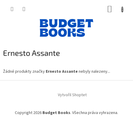
Přejít
NÁKUP
na
obsah
KOŠÍK
Ernesto Assante
Žádné produkty značky
Ernesto Assante
nebyly nalezeny...
Z
á
Vytvořil Shoptet
p
a
t
Copyright 2026
Budget Books
. Všechna práva vyhrazena.
í