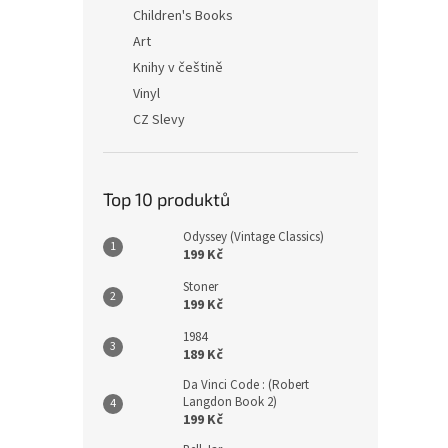
n
Children's Books
e
Art
l
Knihy v češtině
Vinyl
CZ Slevy
Top 10 produktů
Odyssey (Vintage Classics)
199 Kč
Stoner
199 Kč
1984
189 Kč
Da Vinci Code : (Robert
Langdon Book 2)
199 Kč