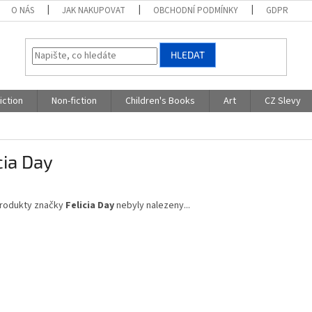
O NÁS
JAK NAKUPOVAT
OBCHODNÍ PODMÍNKY
GDPR
HLEDAT
iction
Non-fiction
Children's Books
Art
CZ Slevy
cia Day
rodukty značky
Felicia Day
nebyly nalezeny...