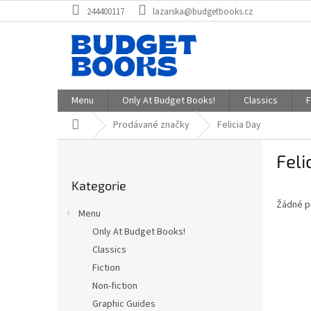
Přejít
244400117
lazarska@budgetbooks.cz
na
obsah
Menu
Only At Budget Books!
Classics
F
Domů
Prodávané značky
Felicia Day
P
Feli
o
Přeskočit
s
Kategorie
kategorie
t
Žádné p
r
Menu
a
Only At Budget Books!
n
Classics
n
í
Fiction
p
Non-fiction
a
Graphic Guides