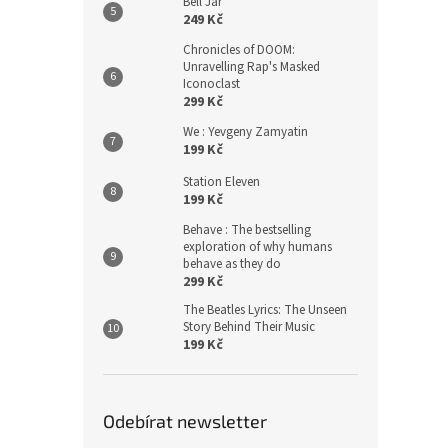
Bell Jar
249 Kč
Chronicles of DOOM:
Unravelling Rap's Masked
Iconoclast
299 Kč
We : Yevgeny Zamyatin
199 Kč
Station Eleven
199 Kč
Behave : The bestselling
exploration of why humans
behave as they do
299 Kč
The Beatles Lyrics: The Unseen
Story Behind Their Music
199 Kč
Odebírat newsletter