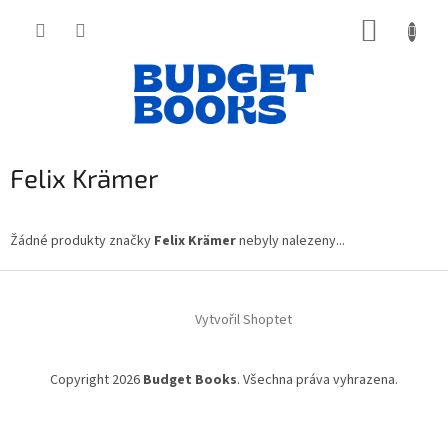
Přejít
NÁKUP
na
obsah
KOŠÍK
Felix Krämer
Žádné produkty značky
Felix Krämer
nebyly nalezeny...
Z
á
Vytvořil Shoptet
p
a
t
Copyright 2026
Budget Books
. Všechna práva vyhrazena.
í