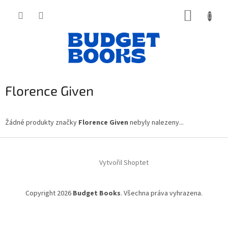
Přejít
NÁKUP
na
obsah
KOŠÍK
Florence Given
Žádné produkty značky
Florence Given
nebyly nalezeny...
Z
á
Vytvořil Shoptet
p
a
t
Copyright 2026
Budget Books
. Všechna práva vyhrazena.
í