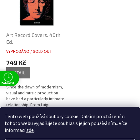
i
r
s
o
p
d
r
u
o
k
d
t
Art Record Covers. 40th
u
ů
Ed.
k
VYPRODÁNO / SOLD OUT
t
749 Kč
ů
DETAIL
Zobrazit
Since the dawn of modernism,
visual and music production
have had a particularly intimate
relationship. From Luigi
Russolo's 1913 Futurist
Tento web používá soubory cookie. Dalším procházením
manifesto L'Arte dei Rumori
1
položek celkem
O
(The Art...
tohoto webu vyjadřujete souhlas s jejich používáním.. Více
v
informací
zde
.
l
Z
t