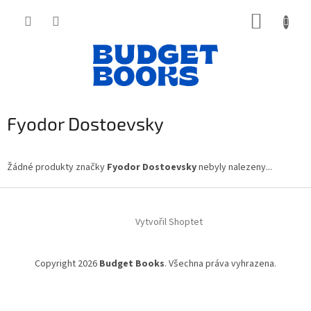
Přejít
NÁKUP
na
obsah
KOŠÍK
Fyodor Dostoevsky
Žádné produkty značky
Fyodor Dostoevsky
nebyly nalezeny...
Z
á
Vytvořil Shoptet
p
a
t
Copyright 2026
Budget Books
. Všechna práva vyhrazena.
í