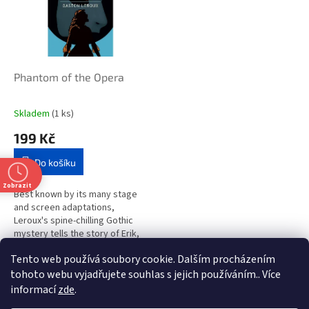
i
r
s
o
p
d
r
u
o
k
d
t
Phantom of the Opera
u
ů
k
Skladem
(1 ks)
t
199 Kč
ů
Do košíku
Zobrazit
Best known by its many stage
and screen adaptations,
Leroux's spine-chilling Gothic
mystery tells the story of Erik,
the tormented and disfigured
Tento web používá soubory cookie. Dalším procházením
creature that haunts the Paris...
1
položek celkem
O
tohoto webu vyjadřujete souhlas s jejich používáním.. Více
v
informací
zde
.
l
Z
t