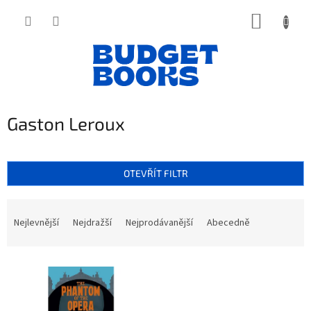
Přejít
NÁKUP
na
obsah
KOŠÍK
Gaston Leroux
OTEVŘÍT FILTR
Ř
a
Nejlevnější
Nejdražší
Nejprodávanější
Abecedně
z
e
V
n
ý
í
p
p