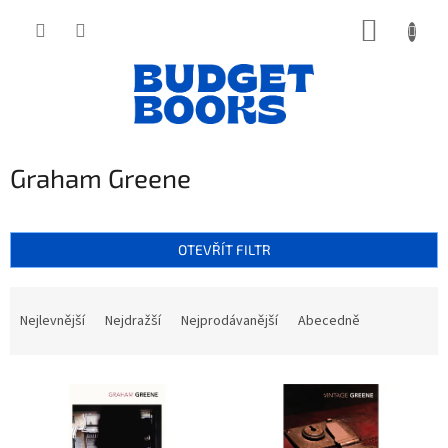
Přejít
NÁKUP
na
obsah
KOŠÍK
Graham Greene
OTEVŘÍT FILTR
Ř
a
Nejlevnější
Nejdražší
Nejprodávanější
Abecedně
z
e
V
n
ý
í
p
p