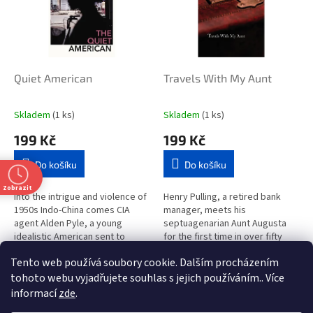
i
r
s
o
p
d
r
u
o
k
d
t
Quiet American
Travels With My Aunt
u
ů
k
Skladem
(1 ks)
Skladem
(1 ks)
t
199 Kč
199 Kč
ů
Do košíku
Do košíku
Zobrazit
Into the intrigue and violence of
Henry Pulling, a retired bank
1950s Indo-China comes CIA
manager, meets his
agent Alden Pyle, a young
septuagenarian Aunt Augusta
idealistic American sent to
for the first time in over fifty
promote democracy through a
years at his mother's funeral.
Tento web používá soubory cookie. Dalším procházením
mysterious 'Third Force'. As
Soon after, she persuades
2
položek celkem
O
his...
Henry to...
tohoto webu vyjadřujete souhlas s jejich používáním.. Více
v
informací
zde
.
l
Z
t