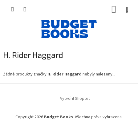
Přejít
NÁKUP
na
obsah
KOŠÍK
H. Rider Haggard
Žádné produkty značky
H. Rider Haggard
nebyly nalezeny...
Z
á
Vytvořil Shoptet
p
a
t
Copyright 2026
Budget Books
. Všechna práva vyhrazena.
í