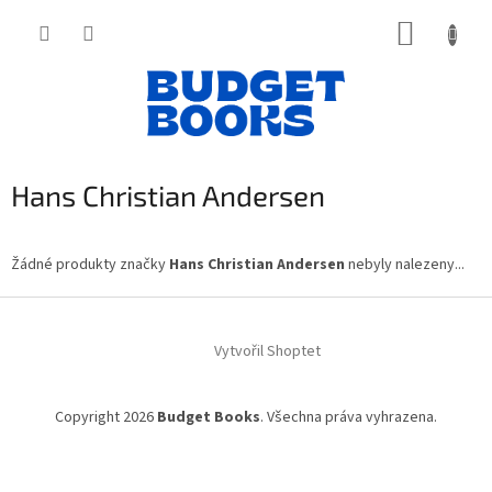
Přejít
NÁKUP
na
obsah
KOŠÍK
Hans Christian Andersen
Žádné produkty značky
Hans Christian Andersen
nebyly nalezeny...
Z
á
Vytvořil Shoptet
p
a
t
Copyright 2026
Budget Books
. Všechna práva vyhrazena.
í